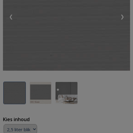
❮
❯
Kies inhoud