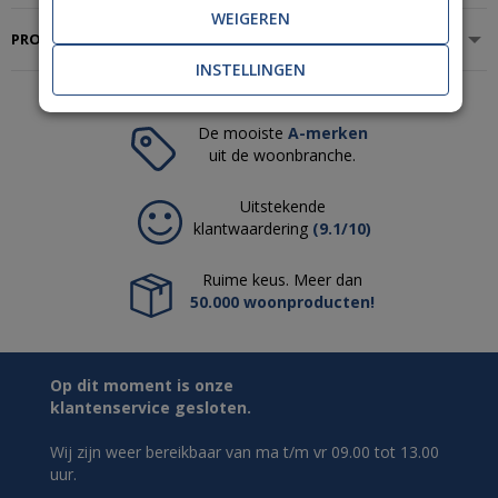
WEIGEREN
PRODUCTSPECIFICATIES
INSTELLINGEN
De mooiste
A-merken
uit de woonbranche.
Uitstekende
klantwaardering
(9.1/10)
Ruime keus. Meer dan
50.000 woonproducten!
Op dit moment is onze
klantenservice gesloten.
Wij zijn weer bereikbaar van ma t/m vr 09.00 tot 13.00
uur.