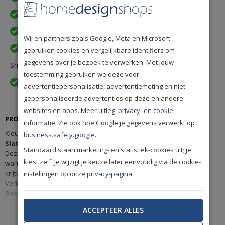
30 dagen gratis retourneren
Achteraf betalen na levering is mogelijk
Wij en partners zoals Google, Meta en Microsoft
Een betrouwbare levering door ons lidmaatschap van Q-
gebruiken cookies en vergelijkbare identifiers om
gegevens over je bezoek te verwerken. Met jouw
Shops
toestemming gebruiken we deze voor
Exact volgens afspraak en met Track & Trace informatie
advertentiepersonalisatie, advertentiemeting en niet-
gepersonaliseerde advertenties op deze en andere
websites en apps. Meer uitleg:
privacy- en cookie-
PRODUCTBESCHRIJVING
informatie
. Zie ook hoe Google je gegevens verwerkt op
Kleurnummer 101
business.safety.google
.
Slate
Standaard staan marketing- en statistiek-cookies uit; je
Deze muurverf is te gebruiken door het hele huis voor plafonds en
kiest zelf. Je wijzigt je keuze later eenvoudig via de cookie-
wanden. Painting The Past bevat meer krijt dan de gebruikelijke
krijtverven waardoor een matte en zachte uitstraling ontstaat.
instellingen op onze
privacy-pagina
.
Verkrijgbaar in 2,5 liter blikken.
Download hier de handleiding voor Painting the Past Matt
Emulsions:
ACCEPTEER ALLES
Toon meer
Handleiding Painting the Past Matt Emulsions