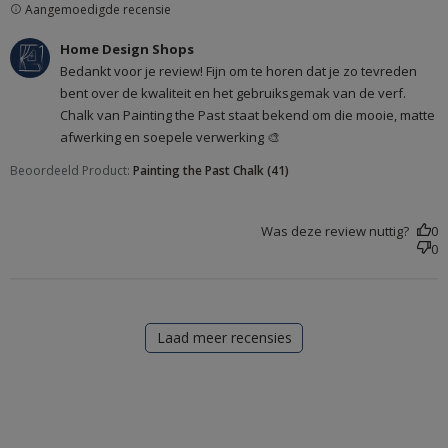
verwerkbaar
Aangemoedigde recensie
Reactie van winkeleigenaar op beoordeling van Home
Home Design Shops
Design Shops over Fri Dec 19 2025
Bedankt voor je review! Fijn om te horen dat je zo tevreden
bent over de kwaliteit en het gebruiksgemak van de verf.
Chalk van Painting the Past staat bekend om die mooie, matte
afwerking en soepele verwerking 🎨
Beoordeeld Product:
Painting the Past Chalk (41)
Was deze review nuttig?
0
0
Laad meer recensies