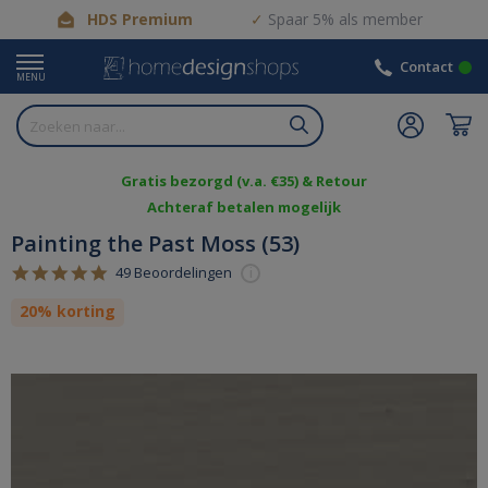
HDS Premium
Spaar 5% als member
Contact
MENU
Gratis bezorgd (v.a. €35) & Retour
Achteraf betalen mogelijk
Painting the Past Moss (53)
4.9
49 Beoordelingen
i
star
rating
20% korting