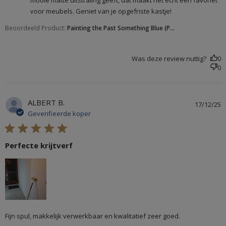
voor meubels. Geniet van je opgefriste kastje!
Beoordeeld Product:
Painting the Past Something Blue (P...
Was deze review nuttig?
0
0
ALBERT B.
17/12/25
Geverifieerde koper
5 star rating
Perfecte krijtverf
read more about review content Fijn spul, makkelijk
Fijn spul, makkelijk verwerkbaar en kwalitatief zeer goed.