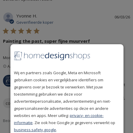
Yvonne H.
06/03/26
Geverifieerde koper
5 star rating
Painting the past, super fijne muurverf
read more about review content
Mooie, goede kwaliteit muurverf
Aangemoedigde recensie
Wij en partners zoals Google, Meta en Microsoft
Reactie van winkeleigenaar op beoordeling van Home
Home Design Shops
gebruiken cookies en vergelijkbare identifiers om
Design Shops over Fri Mar 06 2026
Bedankt voor je review! 😊 Wat leuk dat je zo tevreden bent
gegevens over je bezoek te verwerken. Met jouw
over de Painting the Past Old White. Deze muurverf staat
toestemming gebruiken we deze voor
bekend om zijn mooie, zachte uitstraling en sterke kwaliteit,
advertentiepersonalisatie, advertentiemeting en niet-
color
finish
quality
paint
dus fijn dat je dat ook zo ervaart. Veel plezier met het
gepersonaliseerde advertenties op deze en andere
eindresultaat en bedankt dat je dit met ons deelt!
websites en apps. Meer uitleg:
privacy- en cookie-
Beoordeeld Product:
Painting the Past Old White (NN01)
informatie
. Zie ook hoe Google je gegevens verwerkt op
business.safety.google
.