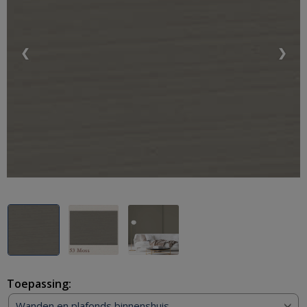
❮
❯
Toepassing:
Wanden en plafonds binnenshuis