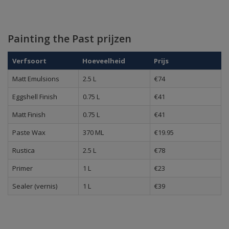
Painting the Past prijzen
Verfsoort
Hoeveelheid
Prijs
Matt Emulsions
2.5 L
€74
Eggshell Finish
0.75 L
€41
Matt Finish
0.75 L
€41
Paste Wax
370 ML
€19.95
Rustica
2.5 L
€78
Primer
1 L
€23
Sealer (vernis)
1 L
€39