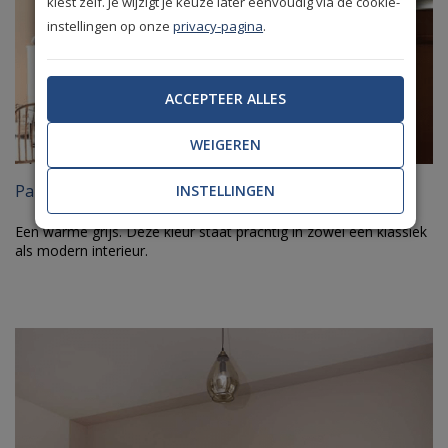
kiest zelf. Je wijzigt je keuze later eenvoudig via de cookie-
instellingen op onze
privacy-pagina
.
ACCEPTEER ALLES
WEIGEREN
Painting the Past Persian Grey
INSTELLINGEN
Een warme grijs. Deze kleur staat prachtig in zowel een klassiek
als modern interieur.