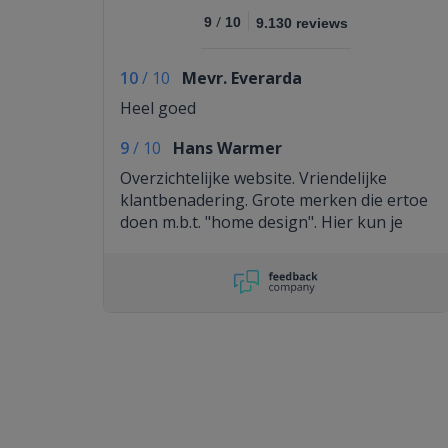
/
9
10
9.130 reviews
10
/
10
Mevr. Everarda
Heel goed
9
/
10
Hans Warmer
Overzichtelijke website. Vriendelijke
klantbenadering. Grote merken die ertoe
doen m.b.t. "home design". Hier kun je
echt terecht voor alles. De kwaliteit- /
prijsverhouding is aantrekkelijk.