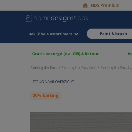
HDS Premium
paint & brush
Bekijk hele assortiment
Gratis bezorgd (v.a. €35) & Retour
Ac
Painting the Past
»
Painting the Past Verf
»
Painting the Past Bu
20% korting